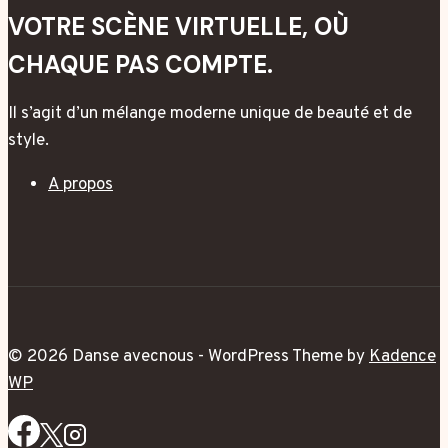
dans
VOTRE SCÈNE VIRTUELLE, OÙ
l’art
CHAQUE PAS COMPTE.
du
mouvement
Il s’agit d’un mélange moderne unique de beauté et de
style.
A propos
© 2026 Danse avecnous - WordPress Theme by
Kadence
WP