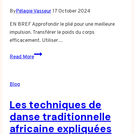
By
Pélagie Vasseur
17 October 2024
EN BREF Approfondir le plié pour une meilleure
impulsion. Transférer le poids du corps
efficacement. Utiliser…
Astuces
Read More
pour
améliorer
vos
Blog
pirouettes
Les techniques de
danse traditionnelle
africaine expliquées