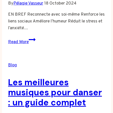
By
Pélagie Vasseur
18 October 2024
EN BREF Reconnecte avec soi-même Renforce les
liens sociaux Améliore l’humeur Réduit le stress et
l’anxiété…
Les
Read More
avantages
psychologiques
de
Blog
la
danse
Les meilleures
sur
notre
musiques pour danser
bien-
: un guide complet
être