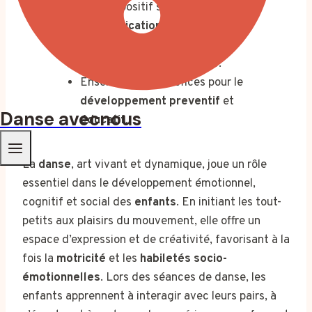
Impact positif sur la
communication
et le langage.
Renforcement de la
flexibilité
mentale
et de la
motricité
.
Ensemble des bénéfices pour le
développement preventif
et
Danse avecnous
éducatif
.
La
danse
, art vivant et dynamique, joue un rôle
essentiel dans le développement émotionnel,
cognitif et social des
enfants
. En initiant les tout-
petits aux plaisirs du mouvement, elle offre un
espace d’expression et de créativité, favorisant à la
fois la
motricité
et les
habiletés socio-
émotionnelles
. Lors des séances de danse, les
enfants apprennent à interagir avec leurs pairs, à