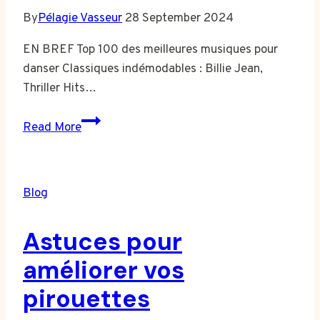
By
Pélagie Vasseur
28 September 2024
EN BREF Top 100 des meilleures musiques pour
danser Classiques indémodables : Billie Jean,
Thriller Hits…
Les
Read More
meilleures
musiques
pour
Blog
danser
:
Astuces pour
un
guide
améliorer vos
complet
pirouettes