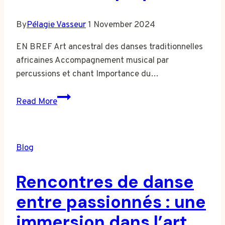
By
Pélagie Vasseur
1 November 2024
EN BREF Art ancestral des danses traditionnelles
africaines Accompagnement musical par
percussions et chant Importance du…
Les
Read More
techniques
de
danse
Blog
traditionnelle
africaine
Rencontres de danse
expliquées
entre passionnés : une
immersion dans l’art