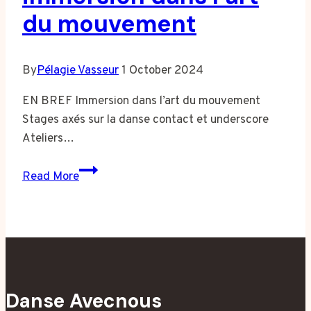
du mouvement
By
Pélagie Vasseur
1 October 2024
EN BREF Immersion dans l’art du mouvement
Stages axés sur la danse contact et underscore
Ateliers…
Rencontres
Read More
de
danse
entre
passionnés
:
une
Danse Avecnous
immersion