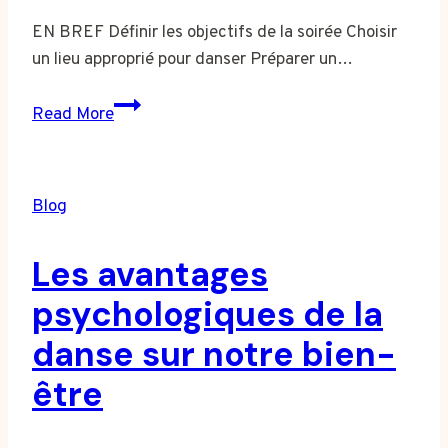
EN BREF Définir les objectifs de la soirée Choisir
un lieu approprié pour danser Préparer un…
Comment
Read More
organiser
une
soirée
Blog
dansante
:
Les avantages
conseils
pratiques
psychologiques de la
pour
danse sur notre bien-
réussir
votre
être
événement